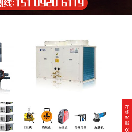
在
线
客
服