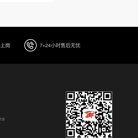
证上岗
7×24小时售后无忧
119